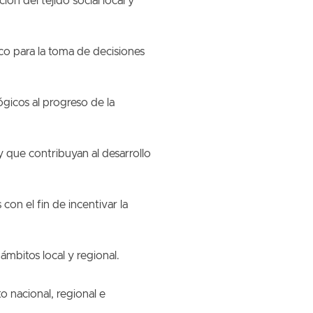
ón del tejido social local y
co para la toma de decisiones
ógicos al progreso de la
y que contribuyan al desarrollo
n el fin de incentivar la
 ámbitos local y regional.
o nacional, regional e